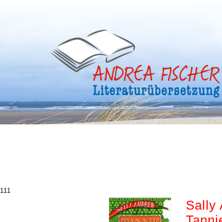
111
Sally
Tanni