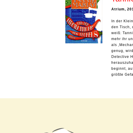
Atrium, 20
In der Klei
den Tisch,
weiß: Tanni
mehr ihr un
als ‚Mechan
genug, wird
Detective H
herauszuhal
beginnt, au
größte Gefa