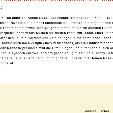
17
n-Karoo unter der Sonne Südafrikas zaubert die begnadete Köchin Tann
 deren Rezepte sie in einer Lebenshilfe-Kolumne an ihre begeisterten
e könnte selbst etwas Hilfe gut gebrauchen, da sie mit dunklen Erinne
vergleichlicher Venus-Kuchen sie trösten kann, tritt Tannie einer Selbs
iker des Teufels‘ vorstellt und Verbindungen in die satanische Szene 
 Tannie auch noch Zeugin eines Verbrechens, als ein einflussreicher 
enk Kannemeyer übernimmt die Ermittlungen und bittet Tannie, sich au
ten. Als jedoch ein zweiter Mord geschieht, gibt es für die Hobby-Det
f eigene Faust zu ermitteln, und folgt dabei unbeirrt ihrer feinen Nase 
hr gerät.
Andrea Fischer