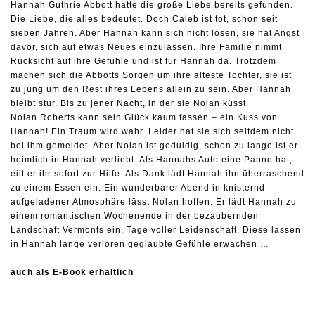
Hannah Guthrie Abbott hatte die große Liebe bereits gefunden.
Die Liebe, die alles bedeutet. Doch Caleb ist tot, schon seit
sieben Jahren. Aber Hannah kann sich nicht lösen, sie hat Angst
davor, sich auf etwas Neues einzulassen. Ihre Familie nimmt
Rücksicht auf ihre Gefühle und ist für Hannah da. Trotzdem
machen sich die Abbotts Sorgen um ihre älteste Tochter, sie ist
zu jung um den Rest ihres Lebens allein zu sein. Aber Hannah
bleibt stur. Bis zu jener Nacht, in der sie Nolan küsst.
Nolan Roberts kann sein Glück kaum fassen – ein Kuss von
Hannah! Ein Traum wird wahr. Leider hat sie sich seitdem nicht
bei ihm gemeldet. Aber Nolan ist geduldig, schon zu lange ist er
heimlich in Hannah verliebt. Als Hannahs Auto eine Panne hat,
eilt er ihr sofort zur Hilfe. Als Dank lädt Hannah ihn überraschend
zu einem Essen ein. Ein wunderbarer Abend in knisternd
aufgeladener Atmosphäre lässt Nolan hoffen. Er lädt Hannah zu
einem romantischen Wochenende in der bezaubernden
Landschaft Vermonts ein, Tage voller Leidenschaft. Diese lassen
in Hannah lange verloren geglaubte Gefühle erwachen …
auch als E-Book erhältlich