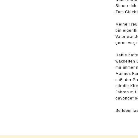
Steuer. Ich
Zum Glück h
Meine Freun
bin eigentl
Vater war J
gerne vor,
Hattie hatt
wackelten ü
mir immer 
Mannes Fani
saß, der P
mir die Ki
Jahren mit 
davongeflo
Seitdem las