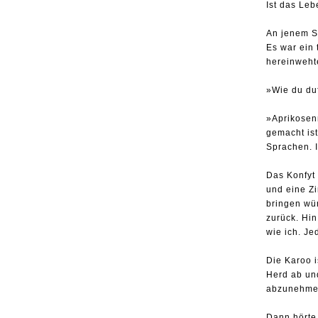
Ist das Le
An jenem S
Es war ein 
hereinweht
»Wie du duf
»Aprikosen
gemacht ist
Sprachen. I
Das Konfyt 
und eine Zi
bringen wür
zurück. Hi
wie ich. Je
Die Karoo i
Herd ab und
abzunehmen
Dann hörte