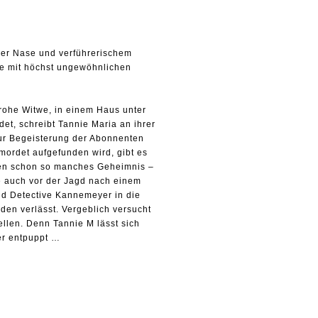
iner Nase und verführerischem
nie mit höchst ungewöhnlichen
frohe Witwe, in einem Haus unter
et, schreibt Tannie Maria an ihrer
 zur Begeisterung der Abonnenten
rmordet aufgefunden wird, gibt es
eben schon so manches Geheimnis –
e auch vor der Jagd nach einem
ald Detective Kannemeyer in die
den verlässt. Vergeblich versucht
llen. Denn Tannie M lässt sich
her entpuppt …