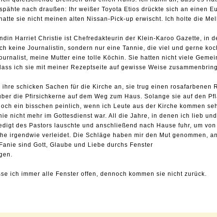
 spähte nach draußen: Ihr weißer Toyota Etios drückte sich an einen E
atte sie nicht meinen alten Nissan-Pick-up erwischt. Ich holte die Me
din Harriet Christie ist Chefredakteurin der Klein-Karoo Gazette, in de
ich keine Journalistin, sondern nur eine Tannie, die viel und gerne ko
ournalist, meine Mutter eine tolle Köchin. Sie hatten nicht viele Gemei
 dass ich sie mit meiner Rezeptseite auf gewisse Weise zusammenbrin
e ihre schicken Sachen für die Kirche an, sie trug einen rosafarbenen 
ber die Pfirsichkerne auf dem Weg zum Haus. Solange sie auf den Pflas
noch ein bisschen peinlich, wenn ich Leute aus der Kirche kommen seh
e nicht mehr im Gottesdienst war. All die Jahre, in denen ich lieb u
redigt des Pastors lauschte und anschließend nach Hause fuhr, um von
rche irgendwie verleidet. Die Schläge haben mir den Mut genommen, a
Fanie sind Gott, Glaube und Liebe durchs Fenster
gen.
se ich immer alle Fenster offen, dennoch kommen sie nicht zurück.