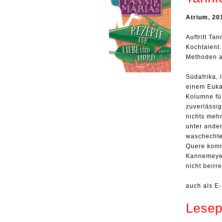
Atrium, 20
Auftritt Ta
Kochtalent.
Methoden a
Südafrika, 
einem Eukal
Kolumne für
zuverlässig
nichts meh
unter ande
waschechten
Quere kommt
Kannemeyer
nicht beirr
auch als E-
Lesep