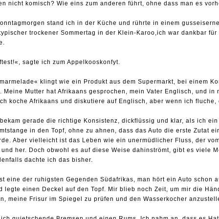
ben nicht komisch? Wie eins zum anderen führt, ohne dass man es vorh
onntagmorgen stand ich in der Küche und rührte in einem gusseiser
typischer trockener Sommertag in der Klein-Karoo,ich war dankbar für 
e.
test!«, sagte ich zum Appelkooskonfyt.
marmelade« klingt wie ein Produkt aus dem Supermarkt, bei einem Kon
. Meine Mutter hat Afrikaans gesprochen, mein Vater Englisch, und in
ch koche Afrikaans und diskutiere auf Englisch, aber wenn ich fluche, 
bekam gerade die richtige Konsistenz, dickflüssig und klar, als ich ei
mtstange in den Topf, ohne zu ahnen, dass das Auto die erste Zutat e
de. Aber vielleicht ist das Leben wie ein unermüdlicher Fluss, der vom
n und her. Doch obwohl es auf diese Weise dahinströmt, gibt es viele
denfalls dachte ich das bisher.
st eine der ruhigsten Gegenden Südafrikas, man hört ein Auto schon au
 legte einen Deckel auf den Topf. Mir blieb noch Zeit, um mir die Hä
, meine Frisur im Spiegel zu prüfen und den Wasserkocher anzustell
 ich quietschende Bremsen und einen Rums. Ich nahm an, dass es Hatti