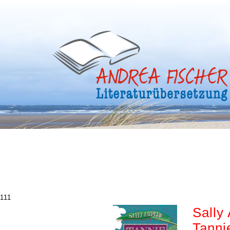
111
Sally
Tanni