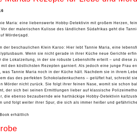
16
nnie Maria: eine liebenswerte Hobby-Detektivin mit großem Herzen, fe
 Vor der malerischen Kulisse des ländlichen Südafrikas geht die Tan
uf Mörderjagd.
in der beschaulichen Klein Karoo: Hier lebt Tannie Maria, eine lebens
yptusbaum. Wenn sie nicht gerade in ihrer Küche neue Gerichte erfind
 die Lokalzeitung, in der sie robuste Lebenshilfe erteilt – und diese
 mit den köstlichsten Rezepten garniert. Als jedoch eine junge Frau e
r, was Tannie Maria noch in der Küche hält. Nachdem sie in ihrem L
rem das des perfekten Schokoladenkuchens – gelüftet hat, schreckt si
 Mörder nicht zurück. Sie folgt ihrer feinen Nase, womit sie schon b
, der sich bei seinen Ermittlungen lieber auf klassische Polizeimetho
, die ebenso bezaubernde wie hartnäckige Hobby-Detektivin kaltzuste
en und folgt weiter ihrer Spur, die sich als immer heißer und gefährlic
Book erhältlich
robe