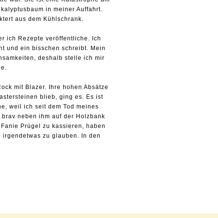
ukalyptusbaum in meiner Auffahrt.
lktert aus dem Kühlschrank.
r ich Rezepte veröffentliche. Ich
cht und ein bisschen schreibt. Mein
nsamkeiten, deshalb stelle ich mir
ge.
Rock mit Blazer. Ihre hohen Absätze
tersteinen blieb, ging es. Es ist
e, weil ich seit dem Tod meines
nd brav neben ihm auf der Holzbank
 Fanie Prügel zu kassieren, haben
n irgendetwas zu glauben. In den