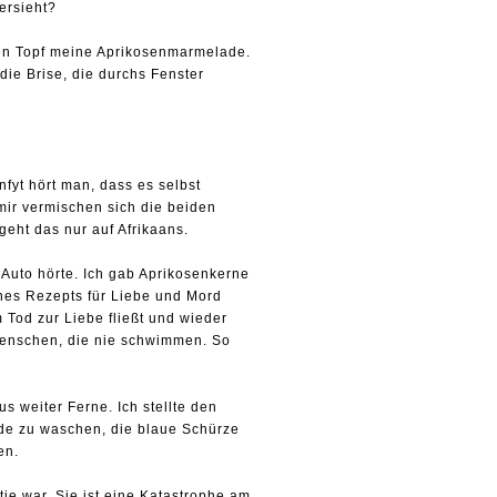
ersieht?
nen Topf meine Aprikosenmarmelade.
die Brise, die durchs Fenster
fyt hört man, dass es selbst
 mir vermischen sich die beiden
geht das nur auf Afrikaans.
n Auto hörte. Ich gab Aprikosenkerne
ines Rezepts für Liebe und Mord
 Tod zur Liebe fließt und wieder
 Menschen, die nie schwimmen. So
s weiter Ferne. Ich stellte den
nde zu waschen, die blaue Schürze
en.
e war. Sie ist eine Katastrophe am